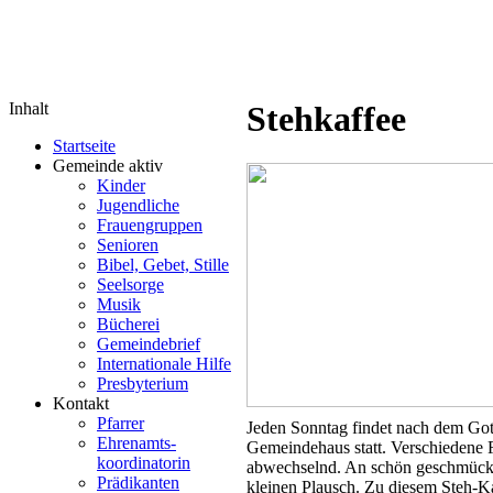
Inhalt
Stehkaffee
Startseite
Gemeinde aktiv
Kinder
Jugendliche
Frauengruppen
Senioren
Bibel, Gebet, Stille
Seelsorge
Musik
Bücherei
Gemeindebrief
Internationale Hilfe
Presbyterium
Kontakt
Pfarrer
Jeden Sonntag findet nach dem Got
Ehrenamts-
Gemeindehaus statt. Verschiedene 
koordinatorin
abwechselnd. An schön geschmückt
Prädikanten
kleinen Plausch. Zu diesem Steh-Kaf