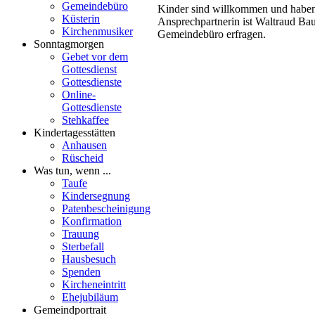
Gemeindebüro
Kinder sind willkommen und haben
Küsterin
Ansprechpartnerin ist Waltraud Bau
Kirchenmusiker
Gemeindebüro erfragen.
Sonntagmorgen
Gebet vor dem
Gottesdienst
Gottesdienste
Online-
Gottesdienste
Stehkaffee
Kindertagesstätten
Anhausen
Rüscheid
Was tun, wenn ...
Taufe
Kindersegnung
Patenbescheinigung
Konfirmation
Trauung
Sterbefall
Hausbesuch
Spenden
Kircheneintritt
Ehejubiläum
Gemeindportrait