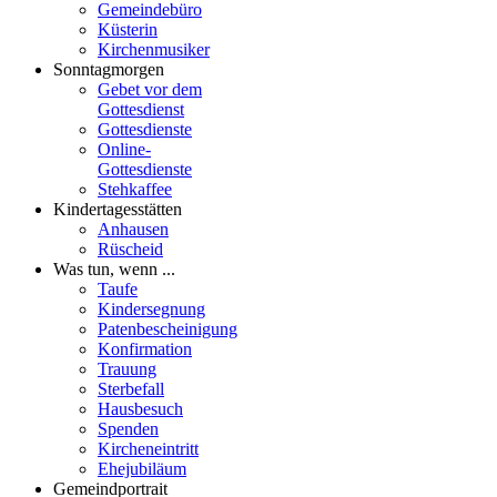
Gemeindebüro
Küsterin
Kirchenmusiker
Sonntagmorgen
Gebet vor dem
Gottesdienst
Gottesdienste
Online-
Gottesdienste
Stehkaffee
Kindertagesstätten
Anhausen
Rüscheid
Was tun, wenn ...
Taufe
Kindersegnung
Patenbescheinigung
Konfirmation
Trauung
Sterbefall
Hausbesuch
Spenden
Kircheneintritt
Ehejubiläum
Gemeindportrait