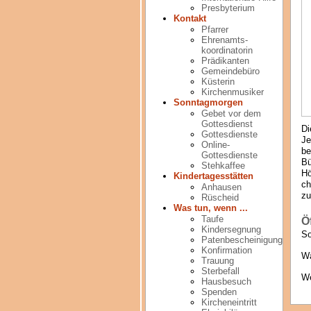
Presbyterium
Kontakt
Pfarrer
Ehrenamts-
koordinatorin
Prädikanten
Gemeindebüro
Küsterin
Kirchenmusiker
Sonntagmorgen
Gebet vor dem
Gottesdienst
Di
Gottesdienste
Je
Online-
be
Gottesdienste
Bü
Stehkaffee
Hö
Kindertagesstätten
ch
Anhausen
zu
Rüscheid
Was tun, wenn ...
Taufe
Ö
Kindersegnung
So
Patenbescheinigung
Konfirmation
Wä
Trauung
Sterbefall
We
Hausbesuch
Spenden
Kircheneintritt